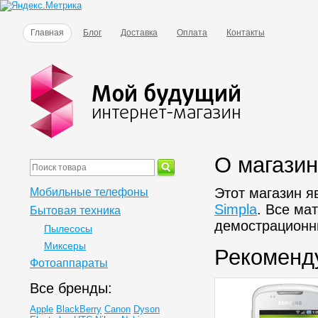
Главная
Блог
Доставка
Оплата
Контакты
О магази
Этот магазин я
Мобильные телефоны
Simpla
. Все ма
Бытовая техника
демострационн
Пылесосы
Миксеры
Рекоменд
Фотоаппараты
Все бренды:
Apple
BlackBerry
Canon
Dyson