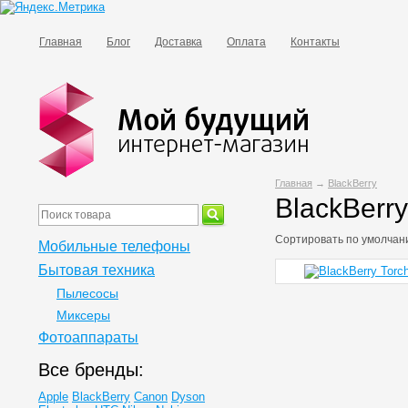
Главная
Блог
Доставка
Оплата
Контакты
Главная
→
BlackBerry
BlackBerry
Сортировать по
умолчан
Мобильные телефоны
Бытовая техника
Пылесосы
Миксеры
Фотоаппараты
Все бренды:
Apple
BlackBerry
Canon
Dyson