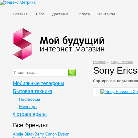
Главная
Блог
Доставка
Оплата
Контакты
Главная
→
Sony Ericsson
Sony Eric
Сортировать по
умолчан
Мобильные телефоны
Бытовая техника
Пылесосы
Миксеры
Фотоаппараты
Все бренды:
Apple
BlackBerry
Canon
Dyson